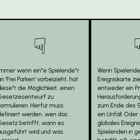
☟
Immer wenn ein*e Spielende*r
Wenn Spielende
n 'Frei Parken' vorbeizieht, hat
Ereigniskarte zi
diese*r die Möglichkeit, einen
entweder ein Pr
Gesetzesentwurf zu
Herausforderung 
formulieren. Hierfür muss
zum Ende des Spi
definiert werden, wen das
ein Unfall. Oder
Gesetz betrifft, wann es
globales Ereignis
ausgeführt wird und was
Spielenden in g