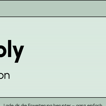
oly
on
Lade dir die Erweiterung herunter – ganz einfach